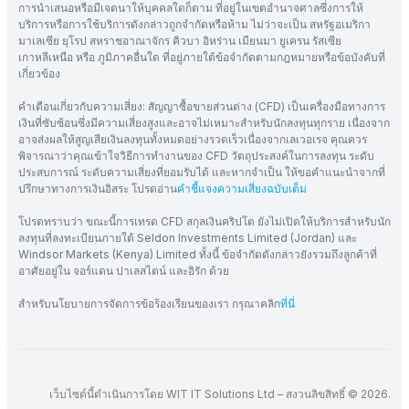
การนำเสนอหรือมีเจตนาให้บุคคลใดก็ตาม ที่อยู่ในเขตอำนาจศาลซึ่งการให้
บริการหรือการใช้บริการดังกล่าวถูกจำกัดหรือห้าม ไม่ว่าจะเป็น สหรัฐอเมริกา
มาเลเซีย ยุโรป สหราชอาณาจักร คิวบา อิหร่าน เมียนมา ยูเครน รัสเซีย
เกาหลีเหนือ หรือ ภูมิภาคอื่นใด ที่อยู่ภายใต้ข้อจำกัดตามกฎหมายหรือข้อบังคับที่
เกี่ยวข้อง
คำเตือนเกี่ยวกับความเสี่ยง: สัญญาซื้อขายส่วนต่าง (CFD) เป็นเครื่องมือทางการ
เงินที่ซับซ้อนซึ่งมีความเสี่ยงสูงและอาจไม่เหมาะสำหรับนักลงทุนทุกราย เนื่องจาก
อาจส่งผลให้สูญเสียเงินลงทุนทั้งหมดอย่างรวดเร็วเนื่องจากเลเวอเรจ คุณควร
พิจารณาว่าคุณเข้าใจวิธีการทำงานของ CFD วัตถุประสงค์ในการลงทุน ระดับ
ประสบการณ์ ระดับความเสี่ยงที่ยอมรับได้ และหากจำเป็น ให้ขอคำแนะนำจากที่
ปรึกษาทางการเงินอิสระ โปรดอ่าน
คำชี้แจงความเสี่ยงฉบับเต็ม
โปรดทราบว่า ขณะนี้การเทรด CFD สกุลเงินคริปโต ยังไม่เปิดให้บริการสำหรับนัก
ลงทุนที่ลงทะเบียนภายใต้ Seldon Investments Limited (Jordan) และ
Windsor Markets (Kenya) Limited ทั้งนี้ ข้อจำกัดดังกล่าวยังรวมถึงลูกค้าที่
อาศัยอยู่ใน จอร์แดน ปาเลสไตน์ และอิรัก ด้วย
สำหรับนโยบายการจัดการข้อร้องเรียนของเรา กรุณาคลิก
ที่นี่
เว็บไซต์นี้ดำเนินการโดย WIT IT Solutions Ltd – สงวนลิขสิทธิ์ © 2026.