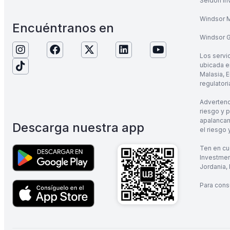
Seldon In
Windsor M
Encuéntranos en
Windsor Gl
Los servi
ubicada en
Malasia, E
regulatori
Advertenc
riesgo y 
apalancam
Descarga nuestra app
el riesgo
Ten en cu
Investmen
Jordania, 
Para consu