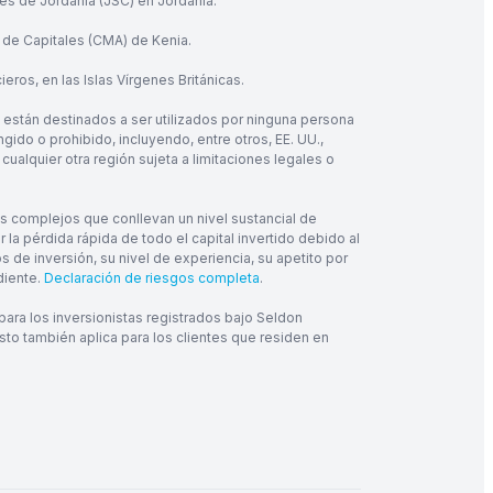
res de Jordania (JSC) en Jordania.
 de Capitales (CMA) de Kenia.
eros, en las Islas Vírgenes Británicas.
 están destinados a ser utilizados por ninguna persona
ngido o prohibido, incluyendo, entre otros, EE. UU.,
cualquier otra región sujeta a limitaciones legales o
os complejos que conllevan un nivel sustancial de
a pérdida rápida de todo el capital invertido debido al
de inversión, su nivel de experiencia, su apetito por
diente.
Declaración de riesgos completa
.
ra los inversionistas registrados bajo Seldon
sto también aplica para los clientes que residen en