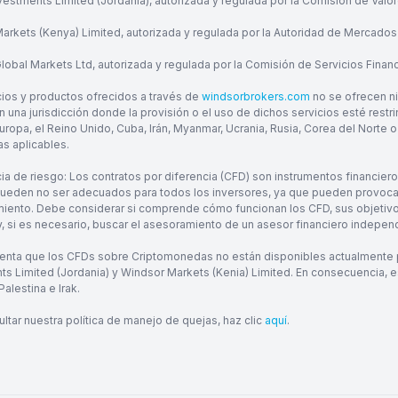
vestments Limited (Jordania), autorizada y regulada por la Comisión de Valo
arkets (Kenya) Limited, autorizada y regulada por la Autoridad de Mercados
obal Markets Ltd, autorizada y regulada por la Comisión de Servicios Financi
cios y productos ofrecidos a través de
windsorbrokers.com
no se ofrecen ni
 una jurisdicción donde la provisión o el uso de dichos servicios esté restri
uropa, el Reino Unido, Cuba, Irán, Myanmar, Ucrania, Rusia, Corea del Norte o 
as aplicables.
ia de riesgo: Los contratos por diferencia (CFD) son instrumentos financier
pueden no ser adecuados para todos los inversores, ya que pueden provocar l
iento. Debe considerar si comprende cómo funcionan los CFD, sus objetivos 
 y, si es necesario, buscar el asesoramiento de un asesor financiero indepen
enta que los CFDs sobre Criptomonedas no están disponibles actualmente pa
ts Limited (Jordania) y Windsor Markets (Kenia) Limited. En consecuencia, e
Palestina e Irak.
ltar nuestra política de manejo de quejas, haz clic
aquí
.