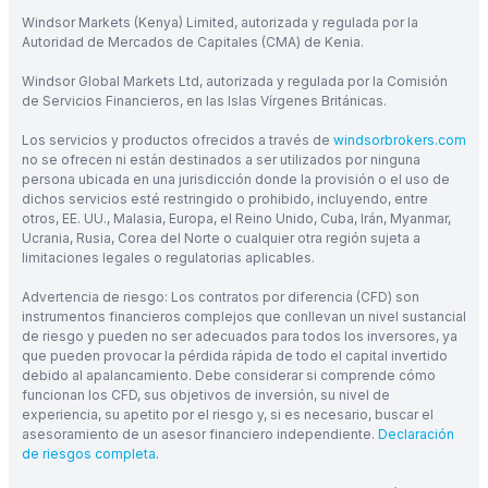
Windsor Markets (Kenya) Limited, autorizada y regulada por la
Autoridad de Mercados de Capitales (CMA) de Kenia.
Windsor Global Markets Ltd, autorizada y regulada por la Comisión
de Servicios Financieros, en las Islas Vírgenes Británicas.
Los servicios y productos ofrecidos a través de
windsorbrokers.com
no se ofrecen ni están destinados a ser utilizados por ninguna
persona ubicada en una jurisdicción donde la provisión o el uso de
dichos servicios esté restringido o prohibido, incluyendo, entre
otros, EE. UU., Malasia, Europa, el Reino Unido, Cuba, Irán, Myanmar,
Ucrania, Rusia, Corea del Norte o cualquier otra región sujeta a
limitaciones legales o regulatorias aplicables.
Advertencia de riesgo: Los contratos por diferencia (CFD) son
instrumentos financieros complejos que conllevan un nivel sustancial
de riesgo y pueden no ser adecuados para todos los inversores, ya
que pueden provocar la pérdida rápida de todo el capital invertido
debido al apalancamiento. Debe considerar si comprende cómo
funcionan los CFD, sus objetivos de inversión, su nivel de
experiencia, su apetito por el riesgo y, si es necesario, buscar el
asesoramiento de un asesor financiero independiente.
Declaración
de riesgos completa
.