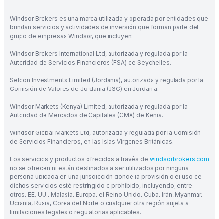
Windsor Brokers es una marca utilizada y operada por entidades que
brindan servicios y actividades de inversión que forman parte del
grupo de empresas Windsor, que incluyen:
Windsor Brokers International Ltd, autorizada y regulada por la
Autoridad de Servicios Financieros (FSA) de Seychelles.
Seldon Investments Limited (Jordania), autorizada y regulada por la
Comisión de Valores de Jordania (JSC) en Jordania.
Windsor Markets (Kenya) Limited, autorizada y regulada por la
Autoridad de Mercados de Capitales (CMA) de Kenia.
Windsor Global Markets Ltd, autorizada y regulada por la Comisión
de Servicios Financieros, en las Islas Vírgenes Británicas.
Los servicios y productos ofrecidos a través de
windsorbrokers.com
no se ofrecen ni están destinados a ser utilizados por ninguna
persona ubicada en una jurisdicción donde la provisión o el uso de
dichos servicios esté restringido o prohibido, incluyendo, entre
otros, EE. UU., Malasia, Europa, el Reino Unido, Cuba, Irán, Myanmar,
Ucrania, Rusia, Corea del Norte o cualquier otra región sujeta a
limitaciones legales o regulatorias aplicables.