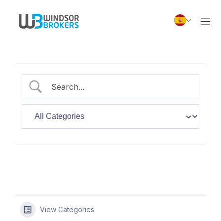
View Categories