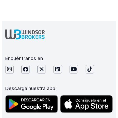
Encuéntranos en
Descarga nuestra app