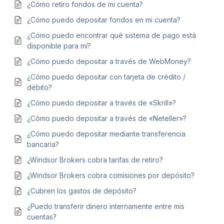
¿Cómo retiro fondos de mi cuenta?
¿Cómo puedo depositar fondos en mi cuenta?
¿Cómo puedo encontrar qué sistema de pago está
disponible para mí?
¿Cómo puedo depositar a través de WebMoney?
¿Cómo puedo depositar con tarjeta de crédito /
débito?
¿Cómo puedo depositar a través de «Skrill»?
¿Cómo puedo depositar a través de «Neteller»?
¿Cómo puedo depositar mediante transferencia
bancaria?
¿Windsor Brokers cobra tarifas de retiro?
¿Windsor Brokers cobra comisiones por depósito?
¿Cubren los gastos de depósito?
¿Puedo transferir dinero internamente entre mis
cuentas?