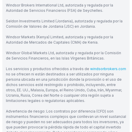
Windsor Brokers International Ltd, autorizada y regulada por la
Autoridad de Servicios Financieros (FSA) de Seychelles.
Seldon Investments Limited (Jordania), autorizada y regulada por la
Comisión de Valores de Jordania (JSC) en Jordania.
Windsor Markets (Kenya) Limited, autorizada y regulada por la
Autoridad de Mercados de Capitales (CMA) de Kenia.
Windsor Global Markets Ltd, autorizada y regulada por la Comisión
de Servicios Financieros, en las Islas Vírgenes Británicas.
Los servicios y productos ofrecidos a través de
windsorbrokers.com
no se ofrecen ni están destinados a ser utilizados por ninguna
persona ubicada en una jurisdicción donde la provisión o el uso de
dichos servicios esté restringido o prohibido, incluyendo, entre
otros, EE. UU., Malasia, Europa, el Reino Unido, Cuba, Irán, Myanmar,
Ucrania, Rusia, Corea del Norte o cualquier otra región sujeta a
limitaciones legales o regulatorias aplicables.
Advertencia de riesgo: Los contratos por diferencia (CFD) son
instrumentos financieros complejos que conllevan un nivel sustancial
de riesgo y pueden no ser adecuados para todos los inversores, ya
que pueden provocar la pérdida rápida de todo el capital invertido