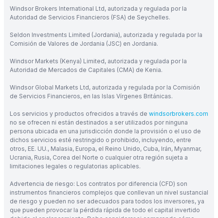
Windsor Brokers International Ltd, autorizada y regulada por la
Autoridad de Servicios Financieros (FSA) de Seychelles.
Seldon Investments Limited (Jordania), autorizada y regulada por la
Comisión de Valores de Jordania (JSC) en Jordania.
Windsor Markets (Kenya) Limited, autorizada y regulada por la
Autoridad de Mercados de Capitales (CMA) de Kenia.
Windsor Global Markets Ltd, autorizada y regulada por la Comisión
de Servicios Financieros, en las Islas Vírgenes Británicas.
Los servicios y productos ofrecidos a través de
windsorbrokers.com
no se ofrecen ni están destinados a ser utilizados por ninguna
persona ubicada en una jurisdicción donde la provisión o el uso de
dichos servicios esté restringido o prohibido, incluyendo, entre
otros, EE. UU., Malasia, Europa, el Reino Unido, Cuba, Irán, Myanmar,
Ucrania, Rusia, Corea del Norte o cualquier otra región sujeta a
limitaciones legales o regulatorias aplicables.
Advertencia de riesgo: Los contratos por diferencia (CFD) son
instrumentos financieros complejos que conllevan un nivel sustancial
de riesgo y pueden no ser adecuados para todos los inversores, ya
que pueden provocar la pérdida rápida de todo el capital invertido