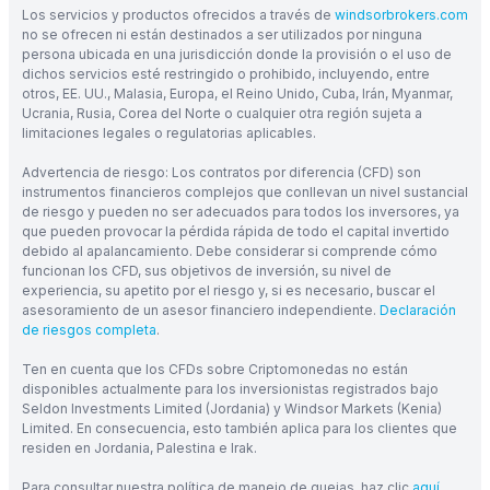
Los servicios y productos ofrecidos a través de
windsorbrokers.com
no se ofrecen ni están destinados a ser utilizados por ninguna
persona ubicada en una jurisdicción donde la provisión o el uso de
dichos servicios esté restringido o prohibido, incluyendo, entre
otros, EE. UU., Malasia, Europa, el Reino Unido, Cuba, Irán, Myanmar,
Ucrania, Rusia, Corea del Norte o cualquier otra región sujeta a
limitaciones legales o regulatorias aplicables.
Advertencia de riesgo: Los contratos por diferencia (CFD) son
instrumentos financieros complejos que conllevan un nivel sustancial
de riesgo y pueden no ser adecuados para todos los inversores, ya
que pueden provocar la pérdida rápida de todo el capital invertido
debido al apalancamiento. Debe considerar si comprende cómo
funcionan los CFD, sus objetivos de inversión, su nivel de
experiencia, su apetito por el riesgo y, si es necesario, buscar el
asesoramiento de un asesor financiero independiente.
Declaración
de riesgos completa
.
Ten en cuenta que los CFDs sobre Criptomonedas no están
disponibles actualmente para los inversionistas registrados bajo
Seldon Investments Limited (Jordania) y Windsor Markets (Kenia)
Limited. En consecuencia, esto también aplica para los clientes que
residen en Jordania, Palestina e Irak.
Para consultar nuestra política de manejo de quejas, haz clic
aquí
.