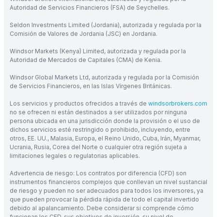
Autoridad de Servicios Financieros (FSA) de Seychelles.
Seldon Investments Limited (Jordania), autorizada y regulada por la
Comisión de Valores de Jordania (JSC) en Jordania.
Windsor Markets (Kenya) Limited, autorizada y regulada por la
Autoridad de Mercados de Capitales (CMA) de Kenia.
Windsor Global Markets Ltd, autorizada y regulada por la Comisión
de Servicios Financieros, en las Islas Vírgenes Británicas.
Los servicios y productos ofrecidos a través de
windsorbrokers.com
no se ofrecen ni están destinados a ser utilizados por ninguna
persona ubicada en una jurisdicción donde la provisión o el uso de
dichos servicios esté restringido o prohibido, incluyendo, entre
otros, EE. UU., Malasia, Europa, el Reino Unido, Cuba, Irán, Myanmar,
Ucrania, Rusia, Corea del Norte o cualquier otra región sujeta a
limitaciones legales o regulatorias aplicables.
Advertencia de riesgo: Los contratos por diferencia (CFD) son
instrumentos financieros complejos que conllevan un nivel sustancial
de riesgo y pueden no ser adecuados para todos los inversores, ya
que pueden provocar la pérdida rápida de todo el capital invertido
debido al apalancamiento. Debe considerar si comprende cómo
funcionan los CFD, sus objetivos de inversión, su nivel de