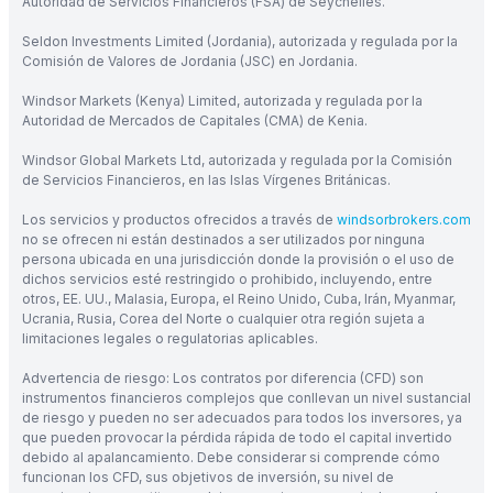
Autoridad de Servicios Financieros (FSA) de Seychelles.
Seldon Investments Limited (Jordania), autorizada y regulada por la
Comisión de Valores de Jordania (JSC) en Jordania.
Windsor Markets (Kenya) Limited, autorizada y regulada por la
Autoridad de Mercados de Capitales (CMA) de Kenia.
Windsor Global Markets Ltd, autorizada y regulada por la Comisión
de Servicios Financieros, en las Islas Vírgenes Británicas.
Los servicios y productos ofrecidos a través de
windsorbrokers.com
no se ofrecen ni están destinados a ser utilizados por ninguna
persona ubicada en una jurisdicción donde la provisión o el uso de
dichos servicios esté restringido o prohibido, incluyendo, entre
otros, EE. UU., Malasia, Europa, el Reino Unido, Cuba, Irán, Myanmar,
Ucrania, Rusia, Corea del Norte o cualquier otra región sujeta a
limitaciones legales o regulatorias aplicables.
Advertencia de riesgo: Los contratos por diferencia (CFD) son
instrumentos financieros complejos que conllevan un nivel sustancial
de riesgo y pueden no ser adecuados para todos los inversores, ya
que pueden provocar la pérdida rápida de todo el capital invertido
debido al apalancamiento. Debe considerar si comprende cómo
funcionan los CFD, sus objetivos de inversión, su nivel de