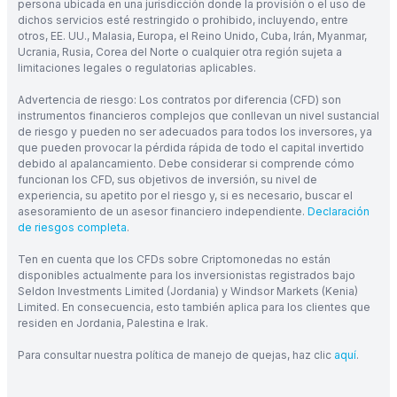
persona ubicada en una jurisdicción donde la provisión o el uso de
dichos servicios esté restringido o prohibido, incluyendo, entre
otros, EE. UU., Malasia, Europa, el Reino Unido, Cuba, Irán, Myanmar,
Ucrania, Rusia, Corea del Norte o cualquier otra región sujeta a
limitaciones legales o regulatorias aplicables.
Advertencia de riesgo: Los contratos por diferencia (CFD) son
instrumentos financieros complejos que conllevan un nivel sustancial
de riesgo y pueden no ser adecuados para todos los inversores, ya
que pueden provocar la pérdida rápida de todo el capital invertido
debido al apalancamiento. Debe considerar si comprende cómo
funcionan los CFD, sus objetivos de inversión, su nivel de
experiencia, su apetito por el riesgo y, si es necesario, buscar el
asesoramiento de un asesor financiero independiente.
Declaración
de riesgos completa
.
Ten en cuenta que los CFDs sobre Criptomonedas no están
disponibles actualmente para los inversionistas registrados bajo
Seldon Investments Limited (Jordania) y Windsor Markets (Kenia)
Limited. En consecuencia, esto también aplica para los clientes que
residen en Jordania, Palestina e Irak.
Para consultar nuestra política de manejo de quejas, haz clic
aquí
.