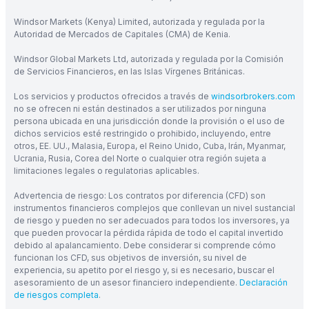
Windsor Markets (Kenya) Limited, autorizada y regulada por la
Autoridad de Mercados de Capitales (CMA) de Kenia.
Windsor Global Markets Ltd, autorizada y regulada por la Comisión
de Servicios Financieros, en las Islas Vírgenes Británicas.
Los servicios y productos ofrecidos a través de
windsorbrokers.com
no se ofrecen ni están destinados a ser utilizados por ninguna
persona ubicada en una jurisdicción donde la provisión o el uso de
dichos servicios esté restringido o prohibido, incluyendo, entre
otros, EE. UU., Malasia, Europa, el Reino Unido, Cuba, Irán, Myanmar,
Ucrania, Rusia, Corea del Norte o cualquier otra región sujeta a
limitaciones legales o regulatorias aplicables.
Advertencia de riesgo: Los contratos por diferencia (CFD) son
instrumentos financieros complejos que conllevan un nivel sustancial
de riesgo y pueden no ser adecuados para todos los inversores, ya
que pueden provocar la pérdida rápida de todo el capital invertido
debido al apalancamiento. Debe considerar si comprende cómo
funcionan los CFD, sus objetivos de inversión, su nivel de
experiencia, su apetito por el riesgo y, si es necesario, buscar el
asesoramiento de un asesor financiero independiente.
Declaración
de riesgos completa
.