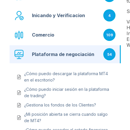
t
S
Inicando y Verificacion
4
V
H
I
Comercio
109
E
W
Plataforma de negociación
54
¿Cómo puedo descargar la plataforma MT4
en el escritorio?
¿Cómo puedo iniciar sesión en la plataforma
de trading?
¿Gestiona los fondos de los Clientes?
¿Mi posición abierta se cierra cuando salgo
de MT4?
¿Cómo puedo acceder al estado financiero