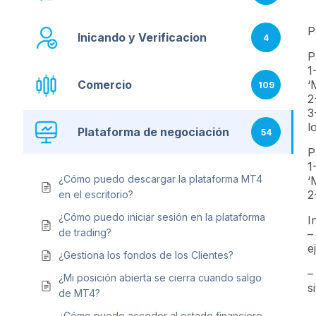
P
Inicando y Verificacion
4
P
1
Comercio
‘
109
2
3
l
Plataforma de negociación
54
P
1
¿Cómo puedo descargar la plataforma MT4
‘
2
en el escritorio?
¿Cómo puedo iniciar sesión en la plataforma
I
de trading?
–
e
¿Gestiona los fondos de los Clientes?
–
¿Mi posición abierta se cierra cuando salgo
s
de MT4?
¿Cómo puedo acceder al estado financiero