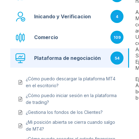
h
A
Inicando y Verificacion
4
M
c
a
U
Comercio
109
c
A
S
Plataforma de negociación
54
E
M
¿Cómo puedo descargar la plataforma MT4
E
A
en el escritorio?
b
¿Cómo puedo iniciar sesión en la plataforma
b
de trading?
¿Gestiona los fondos de los Clientes?
¿Mi posición abierta se cierra cuando salgo
de MT4?
¿Cómo puedo acceder al estado financiero