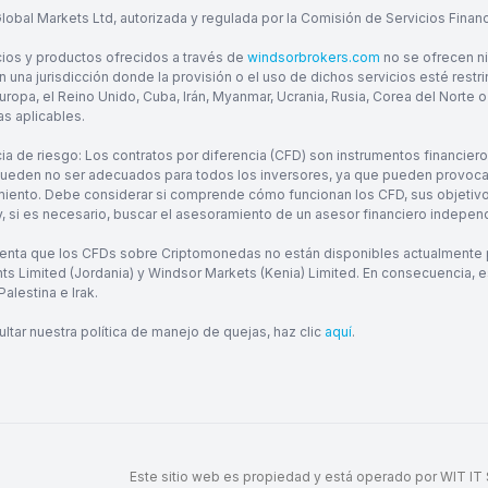
obal Markets Ltd, autorizada y regulada por la Comisión de Servicios Financi
cios y productos ofrecidos a través de
windsorbrokers.com
no se ofrecen ni
 una jurisdicción donde la provisión o el uso de dichos servicios esté restri
uropa, el Reino Unido, Cuba, Irán, Myanmar, Ucrania, Rusia, Corea del Norte o 
as aplicables.
ia de riesgo: Los contratos por diferencia (CFD) son instrumentos financier
pueden no ser adecuados para todos los inversores, ya que pueden provocar l
iento. Debe considerar si comprende cómo funcionan los CFD, sus objetivos 
 y, si es necesario, buscar el asesoramiento de un asesor financiero indepen
enta que los CFDs sobre Criptomonedas no están disponibles actualmente pa
ts Limited (Jordania) y Windsor Markets (Kenia) Limited. En consecuencia, e
Palestina e Irak.
ltar nuestra política de manejo de quejas, haz clic
aquí
.
Este sitio web es propiedad y está operado por WIT IT