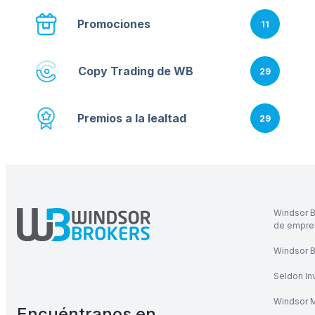
Promociones
11
Copy Trading de WB
29
Premios a la lealtad
29
Windsor B
de empres
Windsor Br
Seldon In
Windsor M
Encuéntranos en