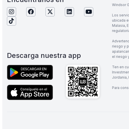
Windsor Gl
Los servi
ubicada en
Malasia, E
regulatori
Advertenc
riesgo y 
apalancam
Descarga nuestra app
el riesgo
Ten en cu
Investmen
Jordania, 
Para consu