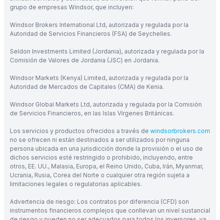
grupo de empresas Windsor, que incluyen:
Windsor Brokers International Ltd, autorizada y regulada por la
Autoridad de Servicios Financieros (FSA) de Seychelles.
Seldon Investments Limited (Jordania), autorizada y regulada por la
Comisión de Valores de Jordania (JSC) en Jordania.
Windsor Markets (Kenya) Limited, autorizada y regulada por la
Autoridad de Mercados de Capitales (CMA) de Kenia.
Windsor Global Markets Ltd, autorizada y regulada por la Comisión
de Servicios Financieros, en las Islas Vírgenes Británicas.
Los servicios y productos ofrecidos a través de
windsorbrokers.com
no se ofrecen ni están destinados a ser utilizados por ninguna
persona ubicada en una jurisdicción donde la provisión o el uso de
dichos servicios esté restringido o prohibido, incluyendo, entre
otros, EE. UU., Malasia, Europa, el Reino Unido, Cuba, Irán, Myanmar,
Ucrania, Rusia, Corea del Norte o cualquier otra región sujeta a
limitaciones legales o regulatorias aplicables.
Advertencia de riesgo: Los contratos por diferencia (CFD) son
instrumentos financieros complejos que conllevan un nivel sustancial
de riesgo y pueden no ser adecuados para todos los inversores, ya