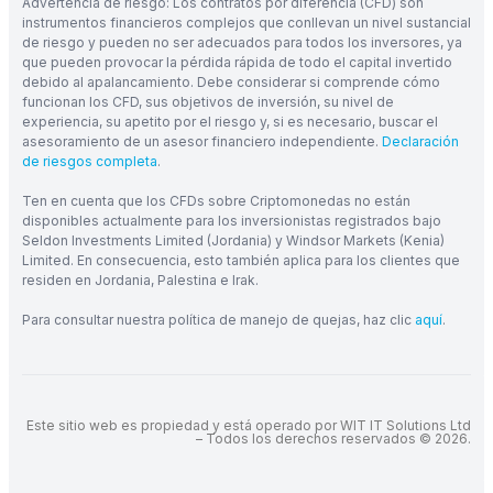
Advertencia de riesgo: Los contratos por diferencia (CFD) son
instrumentos financieros complejos que conllevan un nivel sustancial
de riesgo y pueden no ser adecuados para todos los inversores, ya
que pueden provocar la pérdida rápida de todo el capital invertido
debido al apalancamiento. Debe considerar si comprende cómo
funcionan los CFD, sus objetivos de inversión, su nivel de
experiencia, su apetito por el riesgo y, si es necesario, buscar el
asesoramiento de un asesor financiero independiente.
Declaración
de riesgos completa
.
Ten en cuenta que los CFDs sobre Criptomonedas no están
disponibles actualmente para los inversionistas registrados bajo
Seldon Investments Limited (Jordania) y Windsor Markets (Kenia)
Limited. En consecuencia, esto también aplica para los clientes que
residen en Jordania, Palestina e Irak.
Para consultar nuestra política de manejo de quejas, haz clic
aquí
.
Este sitio web es propiedad y está operado por WIT IT Solutions Ltd
– Todos los derechos reservados © 2026.