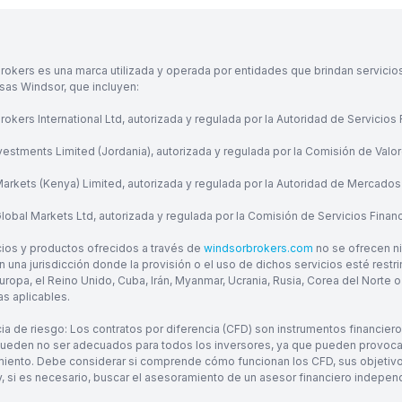
rokers es una marca utilizada y operada por entidades que brindan servicio
as Windsor, que incluyen:
okers International Ltd, autorizada y regulada por la Autoridad de Servicios
vestments Limited (Jordania), autorizada y regulada por la Comisión de Valo
arkets (Kenya) Limited, autorizada y regulada por la Autoridad de Mercados
obal Markets Ltd, autorizada y regulada por la Comisión de Servicios Financi
cios y productos ofrecidos a través de
windsorbrokers.com
no se ofrecen ni
 una jurisdicción donde la provisión o el uso de dichos servicios esté restri
uropa, el Reino Unido, Cuba, Irán, Myanmar, Ucrania, Rusia, Corea del Norte o 
as aplicables.
ia de riesgo: Los contratos por diferencia (CFD) son instrumentos financier
pueden no ser adecuados para todos los inversores, ya que pueden provocar l
iento. Debe considerar si comprende cómo funcionan los CFD, sus objetivos 
 y, si es necesario, buscar el asesoramiento de un asesor financiero indepen