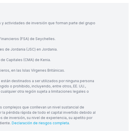
s y actividades de inversión que forman parte del grupo
 Financieros (FSA) de Seychelles.
res de Jordania (JSC) en Jordania.
 de Capitales (CMA) de Kenia.
eros, en las Islas Vírgenes Británicas.
 están destinados a ser utilizados por ninguna persona
ngido o prohibido, incluyendo, entre otros, EE. UU.,
cualquier otra región sujeta a limitaciones legales o
os complejos que conllevan un nivel sustancial de
a pérdida rápida de todo el capital invertido debido al
de inversión, su nivel de experiencia, su apetito por
diente.
Declaración de riesgos completa
.