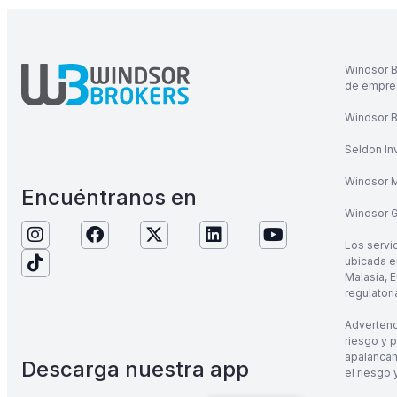
Windsor B
de empres
Windsor Br
Seldon In
Windsor M
Encuéntranos en
Windsor Gl
Los servi
ubicada en
Malasia, E
regulatori
Advertenc
riesgo y 
apalancam
Descarga nuestra app
el riesgo