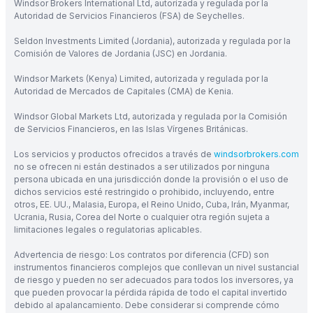
Windsor Brokers International Ltd, autorizada y regulada por la
Autoridad de Servicios Financieros (FSA) de Seychelles.
Seldon Investments Limited (Jordania), autorizada y regulada por la
Comisión de Valores de Jordania (JSC) en Jordania.
Windsor Markets (Kenya) Limited, autorizada y regulada por la
Autoridad de Mercados de Capitales (CMA) de Kenia.
Windsor Global Markets Ltd, autorizada y regulada por la Comisión
de Servicios Financieros, en las Islas Vírgenes Británicas.
Los servicios y productos ofrecidos a través de
windsorbrokers.com
no se ofrecen ni están destinados a ser utilizados por ninguna
persona ubicada en una jurisdicción donde la provisión o el uso de
dichos servicios esté restringido o prohibido, incluyendo, entre
otros, EE. UU., Malasia, Europa, el Reino Unido, Cuba, Irán, Myanmar,
Ucrania, Rusia, Corea del Norte o cualquier otra región sujeta a
limitaciones legales o regulatorias aplicables.
Advertencia de riesgo: Los contratos por diferencia (CFD) son
instrumentos financieros complejos que conllevan un nivel sustancial
de riesgo y pueden no ser adecuados para todos los inversores, ya
que pueden provocar la pérdida rápida de todo el capital invertido
debido al apalancamiento. Debe considerar si comprende cómo