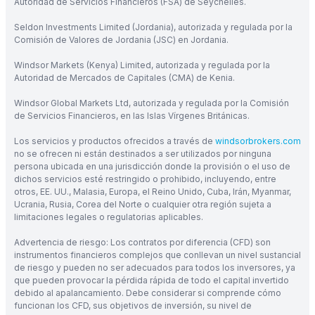
Autoridad de Servicios Financieros (FSA) de Seychelles.
Seldon Investments Limited (Jordania), autorizada y regulada por la
Comisión de Valores de Jordania (JSC) en Jordania.
Windsor Markets (Kenya) Limited, autorizada y regulada por la
Autoridad de Mercados de Capitales (CMA) de Kenia.
Windsor Global Markets Ltd, autorizada y regulada por la Comisión
de Servicios Financieros, en las Islas Vírgenes Británicas.
Los servicios y productos ofrecidos a través de
windsorbrokers.com
no se ofrecen ni están destinados a ser utilizados por ninguna
persona ubicada en una jurisdicción donde la provisión o el uso de
dichos servicios esté restringido o prohibido, incluyendo, entre
otros, EE. UU., Malasia, Europa, el Reino Unido, Cuba, Irán, Myanmar,
Ucrania, Rusia, Corea del Norte o cualquier otra región sujeta a
limitaciones legales o regulatorias aplicables.
Advertencia de riesgo: Los contratos por diferencia (CFD) son
instrumentos financieros complejos que conllevan un nivel sustancial
de riesgo y pueden no ser adecuados para todos los inversores, ya
que pueden provocar la pérdida rápida de todo el capital invertido
debido al apalancamiento. Debe considerar si comprende cómo
funcionan los CFD, sus objetivos de inversión, su nivel de